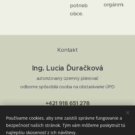
orgánmi.
potrieb
obce.
Kontakt
Ing. Lucia Ďuračková
autorizovaný územný plánovač
odborne spôsobilá osoba na obstarávanie ÚPD
+421 918 651 278
uzemneplanovanie@gmail.com
Používame cookies, aby sme zaistili správne fungovanie a
bezpečnosť našich stránok. Tým vám môžeme poskytnúť tú
najlepšiu skúsenosť z ich návštevy.