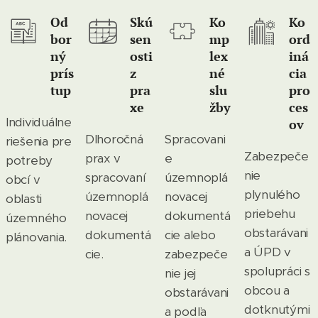
Od
Skú
Ko
Ko
bor
sen
mp
ord
ný
osti
lex
iná
prís
z
né
cia
tup
pra
slu
pro
xe
žby
ces
Individuálne
ov
Dlhoročná
Spracovani
riešenia pre
Zabezpeče
prax v
e
potreby
nie
spracovaní
územnoplá
obcí v
plynulého
územnoplá
novacej
oblasti
priebehu
novacej
dokumentá
územného
obstarávani
dokumentá
cie alebo
plánovania.
a ÚPD v
cie.
zabezpeče
spolupráci s
nie jej
obcou a
obstarávani
dotknutými
a podľa